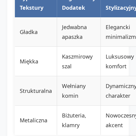
Tekstury
Dodatek
Stylizacyjn
Jedwabna
Elegancki
Gładka
apaszka
minimalizm
Kaszmirowy
Luksusowy
Miękka
szal
komfort
Wełniany
Dynamiczn
Strukturalna
komin
charakter
Biżuteria,
Nowoczesn
Metaliczna
klamry
akcent