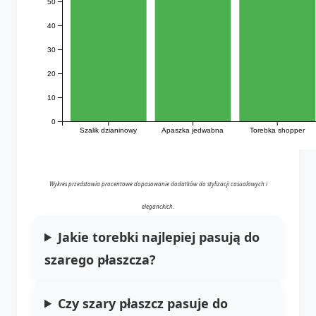
50
40
30
20
10
0
Szalik dzianinowy
Apaszka jedwabna
Torebka shopper
Wykres przedstawia procentowe dopasowanie dodatków do stylizacji casualowych i
eleganckich.
Jakie torebki najlepiej pasują do
szarego płaszcza?
Czy szary płaszcz pasuje do