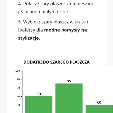
Połącz szary płaszcz z niebieskimi
jeansami i białym t-shirt.
Wybierz szary płaszcz w kratę i
loafersy dla
modne pomysły na
stylizację
.
DODATKI DO SZAREGO PLASZCZA
100
90
85
80
70
70
60
60